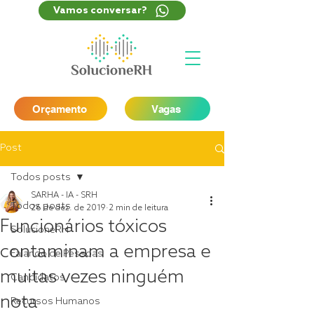
Vamos conversar?
Orçamento
Vagas
Post
Todos posts
SARHA - IA - SRH
Todos posts
26 de dez. de 2019
2 min de leitura
Funcionários tóxicos
SolucioneRH
contaminam a empresa e
Falando de Pessoas
muitas vezes ninguém
Candidatos
nota
Recursos Humanos