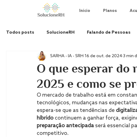
Início
Planos
Acu
Todos posts
SolucioneRH
Falando de Pessoas
SARHA - IA - SRH
16 de out. de 2024
3 min d
O que esperar do 
2025 e como se pr
O mercado de trabalho está em constan
tecnológicos, mudanças nas expectativas
espera-se que as tendências de 
digitali
híbrido
 continuem a ganhar força, exigi
preparação antecipada
 será essencial p
competitivo.