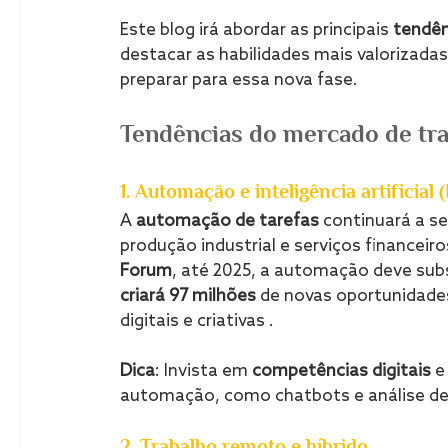
Este blog irá abordar as principais 
tendên
destacar as habilidades mais valorizadas 
preparar para essa nova fase.
Tendências do mercado de tr
1. Automação e inteligência artificial (
A 
automação de tarefas
 continuará a s
produção industrial e serviços financeir
Forum
, até 2025, a automação deve sub
criará 97 milhões
 de novas oportunidade
digitais e criativas .
Dica
: Invista em 
competências digitais
 e
automação, como chatbots e análise de
2. Trabalho remoto e híbrido