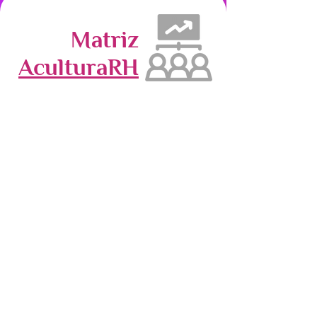
Matriz
AculturaRH
Transformar a cultura organizacional
em
um ativo estratégico que
potencializa
o
crescimento
sustentável das empresas,
criando uma verdadeira "Cultura de
Excelência".
Com a metodologia "
AculturaRH
",
buscamos cultivar como "
Raízes da
Cultura
", onde a equipe não apenas
entende sua função, mas também sabe
exatamente
como contribuir para os
objetivos da empresa.
Isso permite que os donos de empresas
deleguem as decisões operacionais do