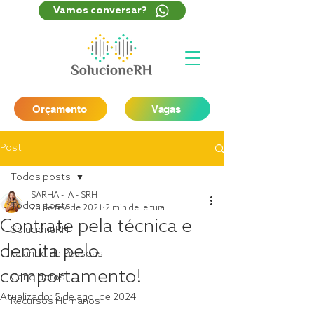
Vamos conversar?
Orçamento
Vagas
Post
Todos posts
SARHA - IA - SRH
Todos posts
23 de fev. de 2021
2 min de leitura
Contrate pela técnica e
SolucioneRH
demita pelo
Falando de Pessoas
comportamento!
Candidatos
Atualizado:
5 de ago. de 2024
Recursos Humanos