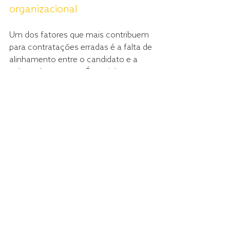
organizacional
Um dos fatores que mais contribuem 
para contratações erradas é a falta de 
alinhamento entre o candidato e a 
cultura da empresa. É crucial que a 
organização defina e comunique 
claramente seus valores e 
expectativas desde o início do 
processo seletivo. Candidatos que 
compartilham desses valores têm 
mais chances de se adaptar bem e 
contribuir positivamente para o 
ambiente de trabalho.
Treinamento e 
desenvolvimento