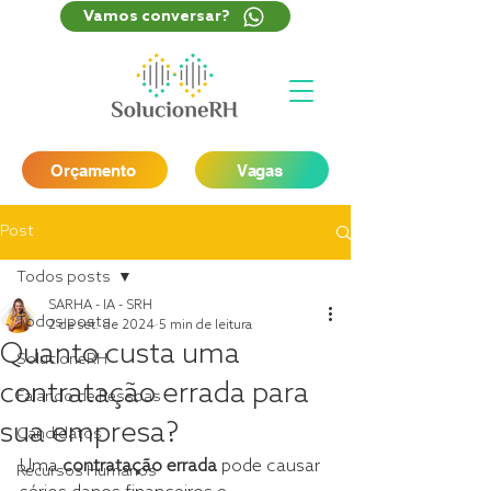
Vamos conversar?
Orçamento
Vagas
Post
Todos posts
SARHA - IA - SRH
Todos posts
2 de set. de 2024
5 min de leitura
Quanto custa uma
SolucioneRH
contratação errada para
Falando de Pessoas
sua empresa?
Candidatos
Uma 
contratação errada
 pode causar 
Recursos Humanos