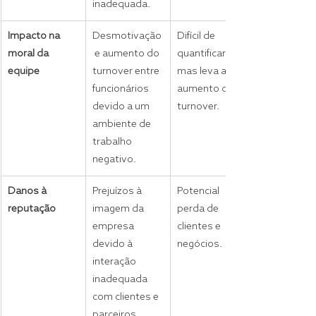
inadequada.
Impacto na 
Desmotivação
Difícil de 
moral da 
 e aumento do 
quantificar, 
equipe
turnover entre 
mas leva ao 
funcionários 
aumento de 
devido a um 
turnover.
ambiente de 
trabalho 
negativo.
Danos à 
Prejuízos à 
Potencial 
reputação
imagem da 
perda de 
empresa 
clientes e 
devido à 
negócios.
interação 
inadequada 
com clientes e 
parceiros.