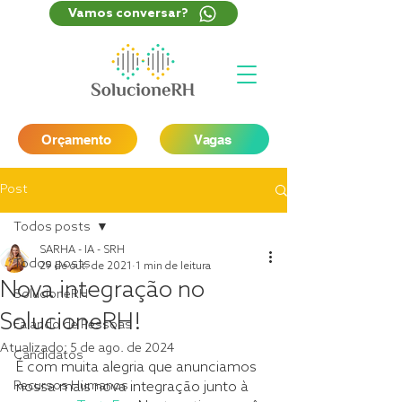
Vamos conversar?
Orçamento
Vagas
Post
Todos posts
SARHA - IA - SRH
Todos posts
29 de out. de 2021
1 min de leitura
Nova integração no
SolucioneRH
SolucioneRH!
Falando de Pessoas
Atualizado:
5 de ago. de 2024
Candidatos
É com muita alegria que anunciamos 
Recursos Humanos
nossa mais nova integração junto à 