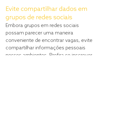
Evite compartilhar dados em 
grupos de redes sociais
Embora grupos em redes sociais 
possam parecer uma maneira 
conveniente de encontrar vagas, evite 
compartilhar informações pessoais 
nesses ambientes. Prefira se inscrever 
diretamente nos sites das empresas 
ou em plataformas seguras. Isso inclui 
e-mail
, 
WhatsApp,
Telegram e outros
.
Verifique a segurança dos 
canais de comunicação
Sempre que possível, utilize canais de 
comunicação seguros para enviar 
suas informações. Certifique-se de 
que o site em que você está inserindo 