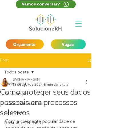
Vamos conversar?
Orçamento
Vagas
Post
Todos posts
SARHA - IA - SRH
Todos posts
13 de ago. de 2024
5 min de leitura
Como proteger seus dados
SolucioneRH
pessoais em processos
Falando de Pessoas
seletivos
Candidatos
Com a crescente popularidade de 
Recursos Humanos