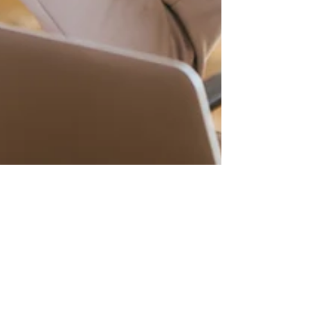
SARHA - IA - SRH
9 de ago. de 2024
5 min de leitura