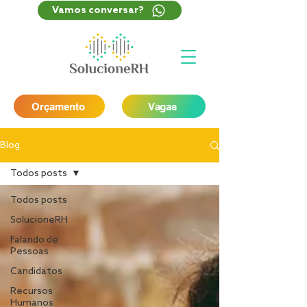
Vamos conversar?
Orçamento
Vagas
Blog
Todos posts
Todos posts
SolucioneRH
Falando de
Pessoas
Candidatos
Recursos
Humanos