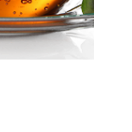
SARHA - IA - SRH
2 de out. de 2019
3 min de leitura
Vamos tomar um CHA, o