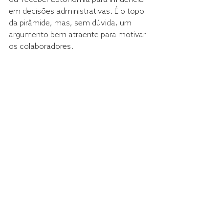
em decisões administrativas. É o topo 
da pirâmide, mas, sem dúvida, um 
argumento bem atraente para motivar 
os colaboradores.
Espero  que esse artigo possa gerar 
alguma reflexão. É fundamental para 
nós,  como líderes, entendermos por 
que os resultados estão altos ou 
baixos.
Não  se trata apenas de saber os 
números, mas o PORQUE e o COMO 
chegamos a  tais resultados. E essas 
respostas conseguimos através da 
compreensão  sobre os motivos que 
levam a nossa equipe para a ação.