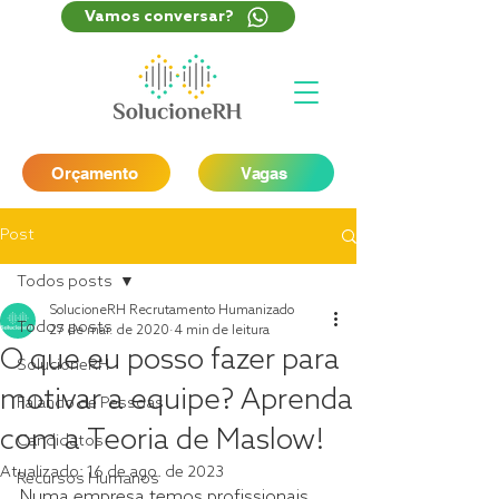
Vamos conversar?
Orçamento
Vagas
Post
Todos posts
SolucioneRH Recrutamento Humanizado
Todos posts
27 de mar. de 2020
4 min de leitura
O que eu posso fazer para
SolucioneRH
motivar a equipe? Aprenda
Falando de Pessoas
com a Teoria de Maslow!
Candidatos
Atualizado:
16 de ago. de 2023
Recursos Humanos
Numa empresa temos profissionais 