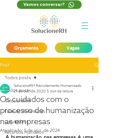
Vamos conversar?
Orçamento
Vagas
Post
Todos posts
SolucioneRH Recrutamento Humanizado
Todos posts
21 de out. de 2020
5 min de leitura
Os cuidados com o
SolucioneRH
processo de humanização
Falando de Pessoas
nas empresas
Candidatos
Atualizado:
5 de ago. de 2024
Recursos Humanos
A humanização nas empresas é uma 