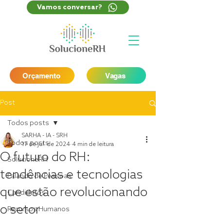
Vamos conversar?
Orçamento
Vagas
Post
Todos posts
SARHA - IA - SRH
Todos posts
17 de jul. de 2024
4 min de leitura
O futuro do RH:
SolucioneRH
tendências e tecnologias
Falando de Pessoas
que estão revolucionando
Candidatos
o setor
Recursos Humanos