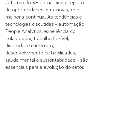
O futuro do RH é dinâmico e repleto 
de oportunidades para inovação e 
melhoria contínua. As tendências e 
tecnologias discutidas – automação, 
People Analytics, experiência do 
colaborador, trabalho flexível, 
diversidade e inclusão, 
desenvolvimento de habilidades, 
saúde mental e sustentabilidade – são 
essenciais para a evolução do setor. 
Investir nessas áreas garante a 
competitividade das empresas e 
promove um ambiente de trabalho 
mais humano e eficiente. Nas 
próximas edições iremos falar mais 
detalhadamente sobre cada uma das 
ações citadas aqui neste texto.
Quer saber mais sobre como a 